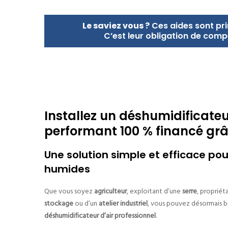
Le saviez vous ?
Ces aides sont pri
C’est leur obligation de com
Installez un déshumidificateu
performant 100 % financé grâ
Une solution simple et efficace po
humides
Que vous soyez
agriculteur
, exploitant d’une
serre
, propriét
stockage
ou d’un
atelier industriel
, vous pouvez désormais b
déshumidificateur d’air professionnel
.