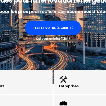
ides pour la rénovation énergét
pour les pros
pour réaliser des
économies d’éner
TESTEZ VOTRE ÉLIGIBILITÉ
Qui peut en bénéficier ?
urs
Entreprises